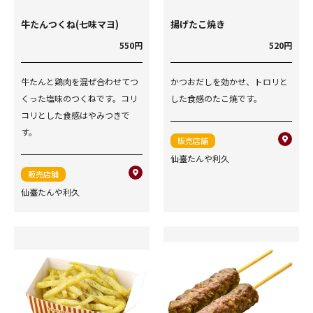
牛たんつくね(七味マヨ)
揚げたこ焼き
550円
520円
牛たんと鶏肉を混ぜ合わせてつ
かつおだしを効かせ、トロリと
くった塩味のつくねです。コリ
した食感のたこ焼です。
コリとした食感はやみつきで
す。
販売店舗
仙臺たんや利久
販売店舗
仙臺たんや利久