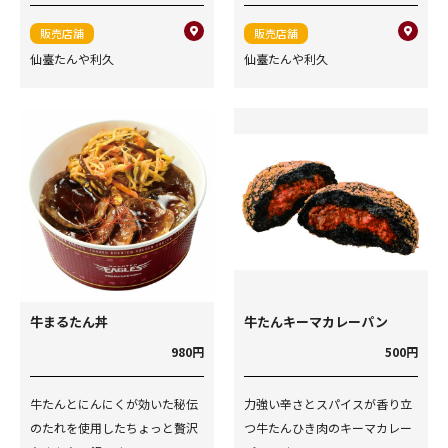
販売店舗
販売店舗
仙臺たんや利久
仙臺たんや利久
牛まるたん丼
牛たんキーマカレーパン
980円
500円
牛たんとにんにくが効いた秘伝
力強い辛さとスパイスが香り立
のたれを使用したちょっと贅沢
つ牛たんひき肉のキーマカレー