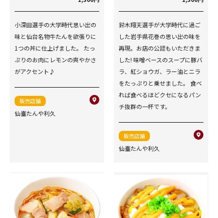
小深田選手の大学時代思い出の
鈴木翔天選手が大学時代に過ご
味と仙台名物牛たんを欲張りに
した岩手県花巻の思い出の味を
1つの丼に仕上げました。 たっ
再現。お店の公認もいただきま
ぷりのお肉にレモンの爽やかさ
した! 味噌ベースのスープに豚バ
がアクセント♪
ラ、紅ショウガ、ラー油とニラ
をたっぷりと乗せました。 食べ
れば食べるほどクセになるパン
販売店舗
チ抜群の一杯です。
仙臺たんや利久
販売店舗
仙臺たんや利久