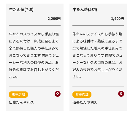
牛たん焼(7切)
牛たん焼(5切)
2,200円
1,600円
牛たんのスライスから手振り塩
牛たんのスライスから手振り塩
による味付け・熟成に至るまで
による味付け・熟成に至るまで
全て熟練した職人の手仕込みで
全て熟練した職人の手仕込みで
おこなっております 肉厚でジュ
おこなっております 肉厚でジュ
ーシーな利久の自慢の逸品。お
ーシーな利久の自慢の逸品。お
好みの枚数でお召し上がりくだ
好みの枚数でお召し上がりくだ
さい。
さい。
販売店舗
販売店舗
仙臺たんや利久
仙臺たんや利久