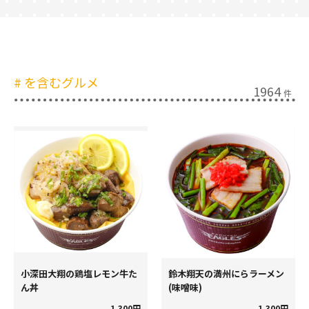
#
を含むグルメ
1964
件
小深田大翔の鶏塩レモン牛た
鈴木翔天の満州にらラーメン
ん丼
(味噌味)
1,300円
1,300円