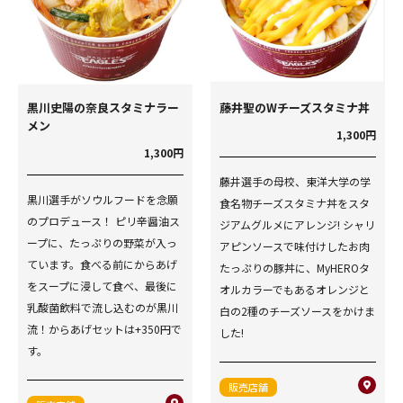
黒川史陽の奈良スタミナラー
藤井聖のWチーズスタミナ丼
メン
1,300円
1,300円
藤井選手の母校、東洋大学の学
黒川選手がソウルフードを念願
食名物チーズスタミナ丼をスタ
のプロデュース！ ピリ辛醤油ス
ジアムグルメにアレンジ! シャリ
ープに、たっぷりの野菜が入っ
アピンソースで味付けしたお肉
ています。食べる前にからあげ
たっぷりの豚丼に、MyHEROタ
をスープに浸して食べ、最後に
オルカラーでもあるオレンジと
乳酸菌飲料で流し込むのが黒川
白の2種のチーズソースをかけま
流！からあげセットは+350円で
した!
す。
販売店舗