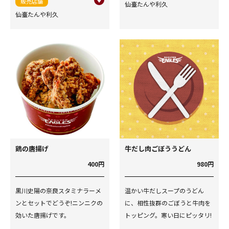
販売店舗
仙臺たんや利久
仙臺たんや利久
鶏の唐揚げ
牛だし肉ごぼううどん
400円
980円
黒川史陽の奈良スタミナラーメ
温かい牛だしスープのうどん
ンとセットでどうぞ!ニンニクの
に、相性抜群のごぼうと牛肉を
効いた唐揚げです。
トッピング。寒い日にピッタリ!