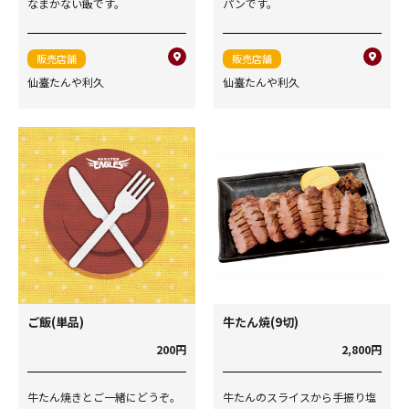
なまかない飯です。
パンです。
販売店舗
販売店舗
仙臺たんや利久
仙臺たんや利久
ご飯(単品)
牛たん焼(9切)
200円
2,800円
牛たん焼きとご一緒にどうぞ。
牛たんのスライスから手振り塩