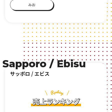
みお
Sapporo / Ebisu
サッポロ / エビス