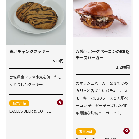
東北チャンククッキー
八幡平ポークベーコンのBBQ
チーズバーガー
500円
1,280円
宮城県産シラネ小麦を使ったし
スマッシュバーガーならではの
っとりしたクッキー。
カリっと香ばしいパティに、ス
モーキーなBBQソースと肉厚ベ
販売店舗
ーコン!チェダーチーズとの相性
EAGLES BEER & COFFEE
も最強な鉄板バーガーです。
販売店舗