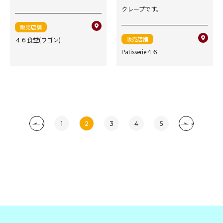
クレープです。
販売店舗
販売店舗
４６食堂(ワゴン)
Patisserie４６
‹
1
2
3
4
5
›