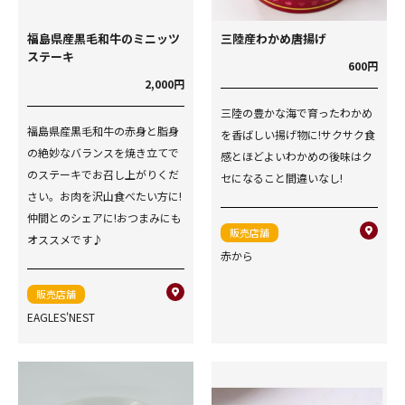
福島県産黒毛和牛のミニッツ
三陸産わかめ唐揚げ
ステーキ
600円
2,000円
三陸の豊かな海で育ったわかめ
福島県産黒毛和牛の赤身と脂身
を香ばしい揚げ物に!サクサク食
の絶妙なバランスを焼き立てで
感とほどよいわかめの後味はク
のステーキでお召し上がりくだ
セになること間違いなし!
さい。お肉を沢山食べたい方に!
仲間とのシェアに!おつまみにも
販売店舗
オススメです♪
赤から
販売店舗
EAGLES'NEST