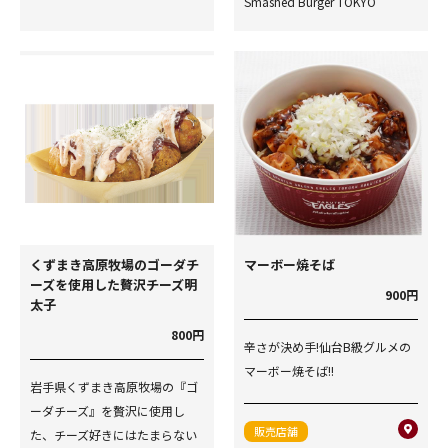
Smashed Burger TOKYO
くずまき高原牧場のゴーダチ
マーボー焼そば
ーズを使用した贅沢チーズ明
900円
太子
800円
辛さが決め手!仙台B級グルメの
マーボー焼そば!!
岩手県くずまき高原牧場の『ゴ
ーダチーズ』を贅沢に使用し
販売店舗
た、チーズ好きにはたまらない