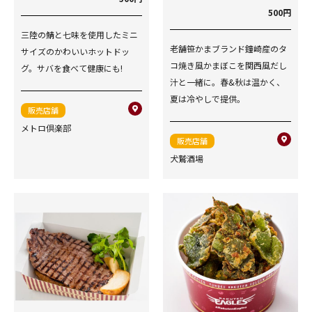
500円
三陸の鯖と七味を使用したミニ
老舗笹かまブランド鐘崎産のタ
サイズのかわいいホットドッ
コ焼き風かまぼこを関西風だし
グ。サバを食べて健康にも!
汁と一緒に。春&秋は温かく、
夏は冷やしで提供。
販売店舗
メトロ倶楽部
販売店舗
犬鷲酒場