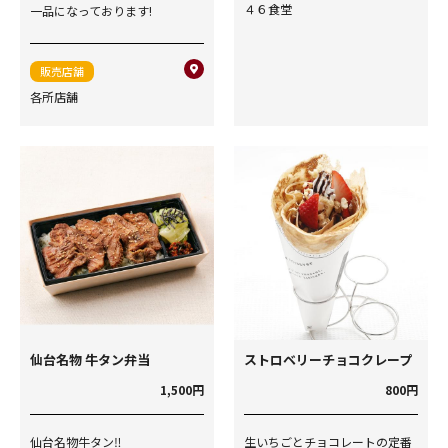
４６食堂
一品になっております!
販売店舗
各所店舗
仙台名物 牛タン弁当
ストロベリーチョコクレープ
1,500円
800円
仙台名物牛タン‼
生いちごとチョコレートの定番