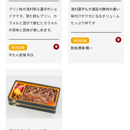
プリン味の浅村栄斗選手のシェ
浅村選手も大満足の豚肉の濃い
イクです。見た目もプリン、カ
味付けがクセになるボリューム
ラメルと混ぜて飲むとカラメル
たっぷり丼です
の甘味と苦味が楽しめます。
販売店舗
販売店舗
鉄板酒場 鐵一
牛たん炭焼 利久