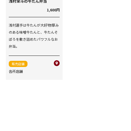
浅村栄斗の牛たん弁当
1,600円
浅村選手は牛たんが大好物!厚み
のある味噌牛たんと、牛たんそ
ぼろを敷き詰めたパワフルなお
弁当。
販売店舗
各所店舗