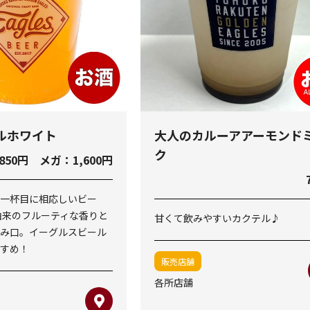
ルホワイト
大人のカルーアアーモンド
ク
50円 メガ：1,600円
一杯目に相応しいビー
由来のフルーティな香りと
甘くて飲みやすいカクテル♪
み口。イーグルスビール
すめ！
販売店舗
各所店舗