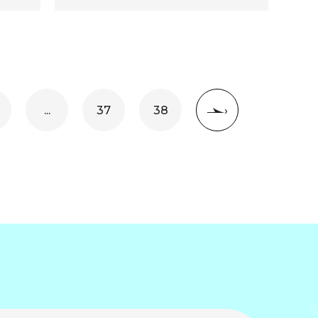
...
37
38
›