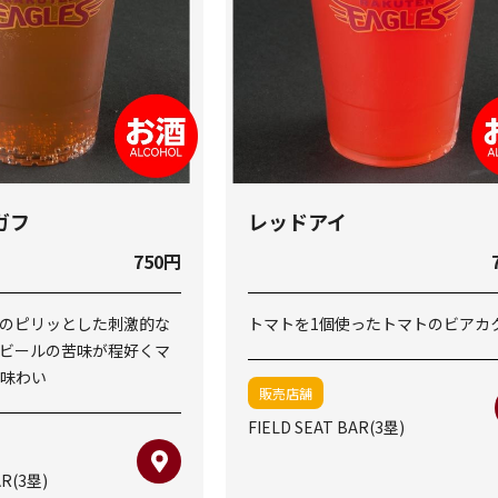
ガフ
レッドアイ
750円
のピリッとした刺激的な
トマトを1個使ったトマトのビアカ
ビールの苦味が程好くマ
味わい
販売店舗
FIELD SEAT BAR(3塁)
AR(3塁)