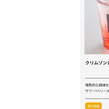
クリムゾン
情熱的な闘魂を
サワー!ベリー
販売店舗