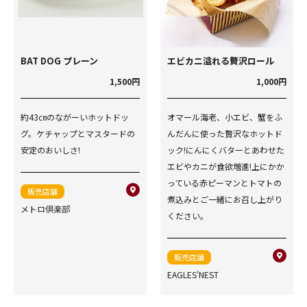
BAT DOG プレーン
エビカニ溢れる贅沢ロール
1,500円
1,000円
約43㎝のながーいホットドッ
オマール海老、小エビ、蟹をふ
グ。ケチャップとマスタードの
んだんに使った贅沢なホットド
安定のおいしさ!
ック!にんにくバターとあわせた
エビやカニが食欲増進!上にかか
っている赤ピーマンとトマトの
販売店舗
煮込みとご一緒にお召し上がり
メトロ倶楽部
ください。
販売店舗
EAGLES'NEST