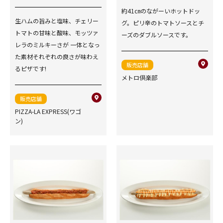
約41㎝のながーいホットドッ
生ハムの旨みと塩味、チェリー
グ。ピリ辛のトマトソースとチ
トマトの甘味と酸味、モッツァ
ーズのダブルソースです。
レラのミルキーさが 一体となっ
た素材それぞれの良さが味わえ
販売店舗
るピザです!
メトロ倶楽部
販売店舗
PIZZA-LA EXPRESS(ワゴ
ン)