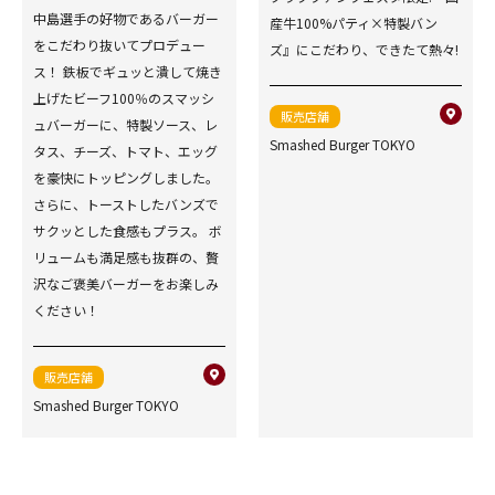
中島選手の好物であるバーガー
産牛100%パティ×特製バン
をこだわり抜いてプロデュー
ズ』にこだわり、できたて熱々!
ス！ 鉄板でギュッと潰して焼き
上げたビーフ100％のスマッシ
販売店舗
ュバーガーに、特製ソース、レ
Smashed Burger TOKYO
タス、チーズ、トマト、エッグ
を豪快にトッピングしました。
さらに、トーストしたバンズで
サクッとした食感もプラス。 ボ
リュームも満足感も抜群の、贅
沢なご褒美バーガーをお楽しみ
ください！
販売店舗
Smashed Burger TOKYO