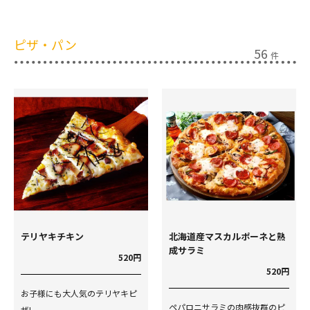
ピザ・パン
56
件
テリヤキチキン
北海道産マスカルポーネと熟
成サラミ
520円
520円
お子様にも大人気のテリヤキピ
ペパロニサラミの肉感抜群のピ
ザ!