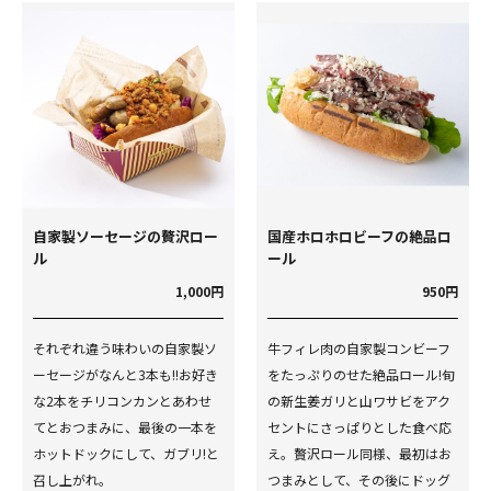
自家製ソーセージの贅沢ロー
国産ホロホロビーフの絶品ロ
ル
ール
1,000円
950円
それぞれ違う味わいの自家製ソ
牛フィレ肉の自家製コンビーフ
ーセージがなんと3本も!!お好き
をたっぷりのせた絶品ロール!旬
な2本をチリコンカンとあわせ
の新生姜ガリと山ワサビをアク
てとおつまみに、最後の一本を
セントにさっぱりとした食べ応
ホットドックにして、ガブリ!と
え。贅沢ロール同様、最初はお
召し上がれ。
つまみとして、その後にドッグ