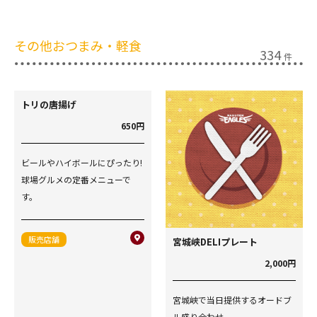
その他おつまみ・軽食
334
件
トリの唐揚げ
650円
ビールやハイボールにぴったり!
球場グルメの定番メニューで
す。
販売店舗
宮城峡DELIプレート
2,000円
宮城峡で当日提供するオードブ
ル盛り合わせ