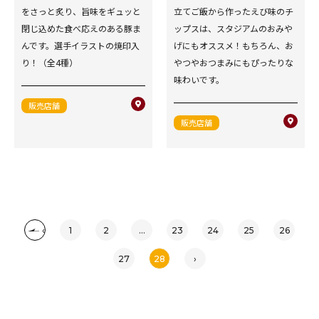
をさっと炙り、旨味をギュッと
立てご飯から作ったえび味のチ
閉じ込めた食べ応えのある豚ま
ップスは、スタジアムのおみや
んです。選手イラストの焼印入
げにもオススメ！もちろん、お
り！（全4種）
やつやおつまみにもぴったりな
味わいです。
販売店舗
販売店舗
‹
1
2
...
23
24
25
26
27
28
›