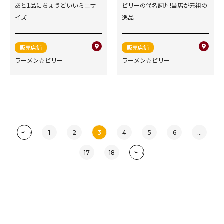
あと1品にちょうどいいミニサ
ビリーの代名詞丼!当店が元祖の
イズ
逸品
販売店舗
販売店舗
ラーメン☆ビリー
ラーメン☆ビリー
‹
1
2
3
4
5
6
...
17
18
›