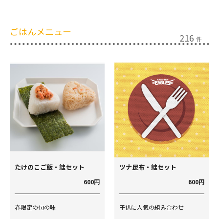
ごはんメニュー
216
件
たけのこご飯・鮭セット
ツナ昆布・鮭セット
600円
600円
春限定の旬の味
子供に人気の組み合わせ