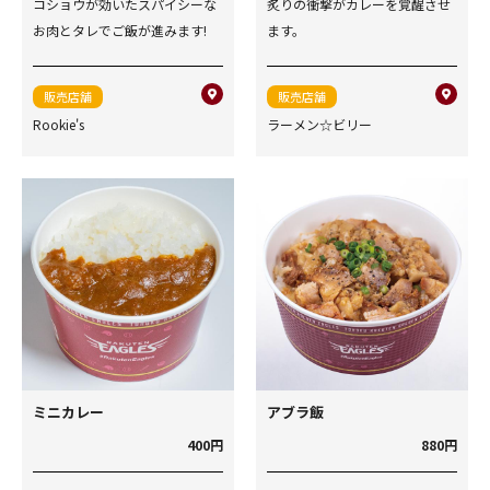
コショウが効いたスパイシーな
炙りの衝撃がカレーを覚醒させ
お肉とタレでご飯が進みます!
ます。
販売店舗
販売店舗
Rookie's
ラーメン☆ビリー
ミニカレー
アブラ飯
400円
880円