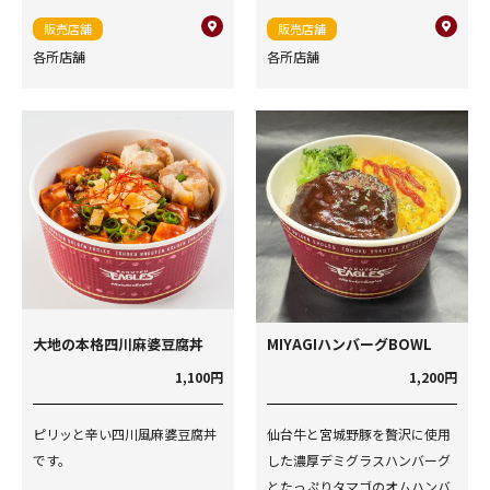
販売店舗
販売店舗
各所店舗
各所店舗
大地の本格四川麻婆豆腐丼
MIYAGIハンバーグBOWL
1,100円
1,200円
ピリッと辛い四川風麻婆豆腐丼
仙台牛と宮城野豚を贅沢に使用
です。
した濃厚デミグラスハンバーグ
とたっぷりタマゴのオムハンバ