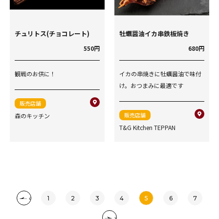
チュリトス(チョコレート)
牡蠣醤油イカ串鉄板焼き
550円
680円
観戦のお供に！
イカの串焼きに牡蠣醤油で味付
け。おつまみに最適です
販売店舗
販売店舗
森のキッチン
T&G Kitchen TEPPAN
‹
1
2
3
4
5
6
7
›