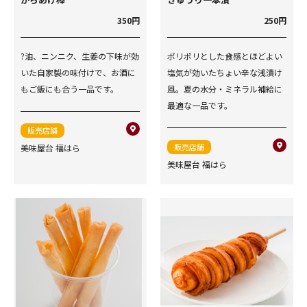
350円
250円
?油、ニンニク、生姜の下味が効
ポリポリとした食感とほどよい
いた自家製の味付けで、お酒に
塩気が効いたちょい辛な浅漬け
もご飯にも合う一品です。
風。夏の水分・ミネラル補給に
最適な一品です。
販売店舗
販売店舗
美味屋台 福はら
美味屋台 福はら