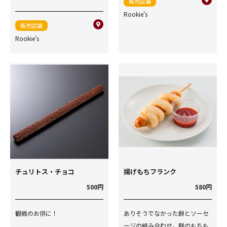
販売店舗
Rookie's
販売店舗
Rookie's
チュリトス・チョコ
揚げもちフランク
500円
580円
観戦のお供に！
ありそうでなかった餅とソーセ
ージの組み合わせ。餅のもちも