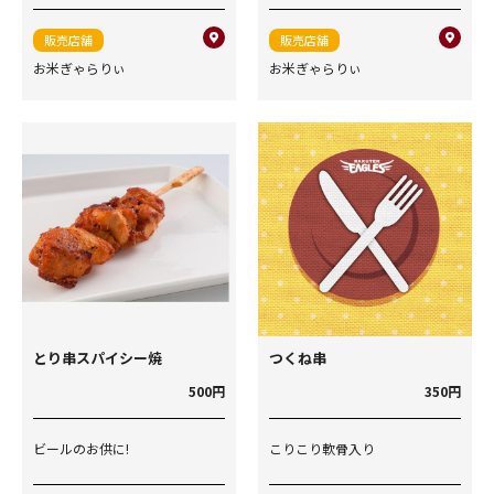
販売店舗
販売店舗
お米ぎゃらりぃ
お米ぎゃらりぃ
とり串スパイシー焼
つくね串
500円
350円
ビールのお供に!
こりこり軟骨入り