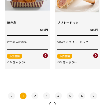
焼き鳥
ブリトードック
650円
600円
おつまみに最高
焼いてるブリトードック
販売店舗
販売店舗
お米ぎゃらりぃ
お米ぎゃらりぃ
‹
1
2
3
4
5
6
7