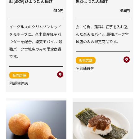
紅(あか)ひょうたん揚げ
黒ひょうたん揚げ
450円
430円
イーグルスのクリムゾンレッド
衣に竹炭、蒲鉾に紅芋を入れ込
をモチーフに。久米島産紅芋パ
んだ楽天モバイル 最強パーク宮
ウダーを配合。楽天モバイル 最
城店のみの限定商品です。
強パーク宮城店のみの限定商品
です。
販売店舗
阿部蒲鉾店
販売店舗
阿部蒲鉾店