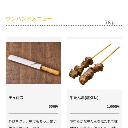
ワンハンドメニュー
78
件
チュロス
牛たん串(塩ダレ)
550円
1,000円
外はサクッ、中はもちっ。甘い
やわらかな牛たんを塩だれで味
香り広がるチュロス。
付けして焼き上げました。2本