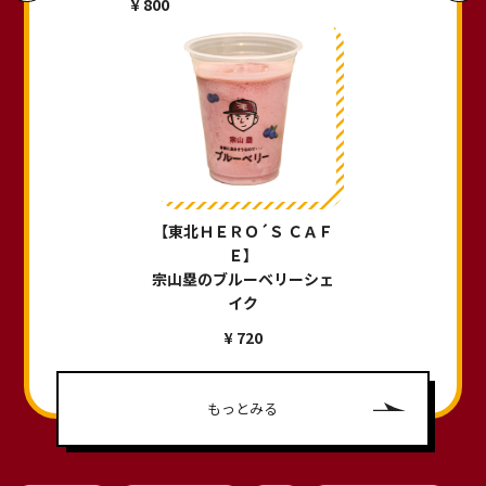
¥ 800
【東北ＨＥＲＯ´Ｓ ＣＡＦ
Ｅ】
宗山塁のブルーベリーシェ
イク
¥ 720
もっとみる